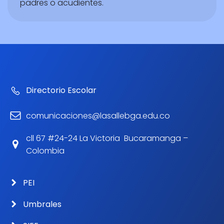
padres o acudientes.
Directorio Escolar
comunicaciones@lasallebga.edu.co
cll 67 #24-24 La Victoria Bucaramanga –
Colombia
PEI
Umbrales